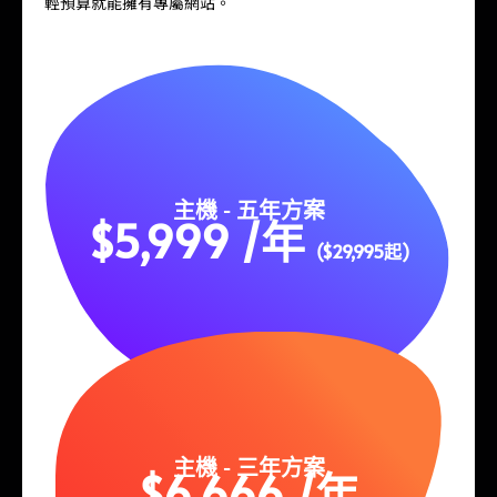
輕預算就能擁有專屬網站。
主機 - 五年方案
$5,999 /年
($29,995起)
主機 - 三年方案
$6,666 /年