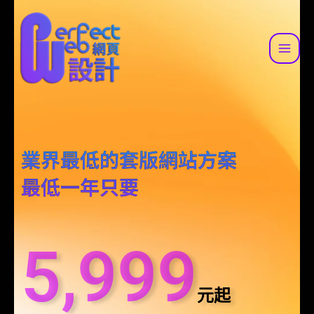
跳
至
主
要
內
容
業界最低的套版網站方案
最低一年只要
5,999
元起