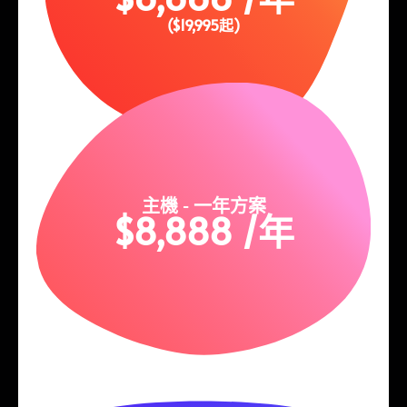
($19,995起)
主機 - 一年方案
$8,888 /年